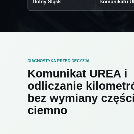
Dolny Śląsk
komunikatu 
DIAGNOSTYKA PRZED DECYZJĄ
Komunikat UREA i
odliczanie kilomet
bez wymiany częśc
ciemno