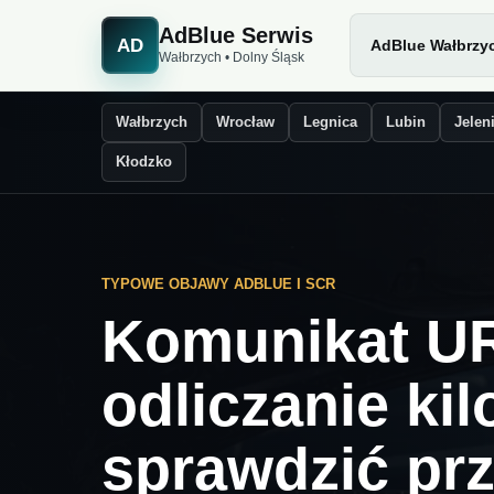
AdBlue Serwis
AD
AdBlue Wałbrzy
Wałbrzych • Dolny Śląsk
Wałbrzych
Wrocław
Legnica
Lubin
Jelen
Kłodzko
TYPOWE OBJAWY ADBLUE I SCR
Komunikat U
odliczanie ki
sprawdzić pr