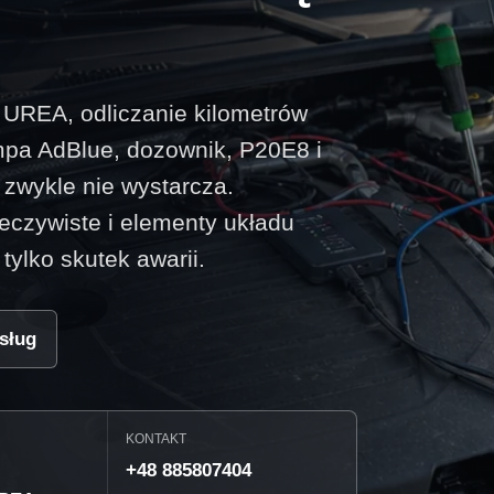
t UREA, odliczanie kilometrów
mpa AdBlue, dozownik, P20E8 i
zwykle nie wystarcza.
eczywiste i elementy układu
ylko skutek awarii.
sług
KONTAKT
+48 885807404