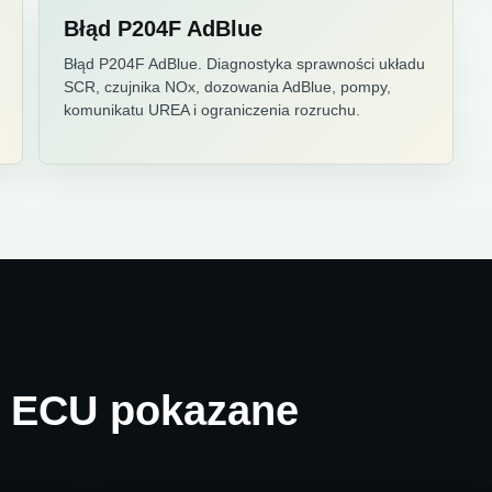
Błąd P204F AdBlue
Błąd P204F AdBlue. Diagnostyka sprawności układu
SCR, czujnika NOx, dozowania AdBlue, pompy,
komunikatu UREA i ograniczenia rozruchu.
i ECU pokazane