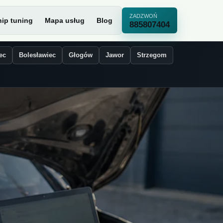
ZADZWOŃ
ip tuning
Mapa usług
Blog
885807404
ec
Bolesławiec
Głogów
Jawor
Strzegom