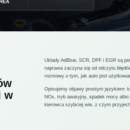
UREA
Układy AdBlue, SCR, DPF i EGR są połą
naprawa zaczyna się od odczytu błędó
rozmowy o tym, jak auto jest użytkowa
rów
Opisujemy objawy prostym językiem: k
i w
NOx, tryb awaryjny, spadek mocy albo
kierowca szybciej wie, z czym przyjec