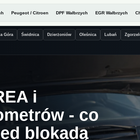
ch
Peugeot / Citroen
DPF Wałbrzych
EGR Wałbrzych
Ch
ia Góra
Świdnica
Dzierżoniów
Oleśnica
Lubań
Zgorzel
REA i
lometrów - co
zed blokadą