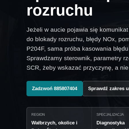
rozruchu
Jeżeli w aucie pojawia się komunika
do blokady rozruchu, błędy NOx, po
P204F, sama próba kasowania błędu 
Sprawdzamy sterownik, parametry rz
SCR, żeby wskazać przyczynę, a nie t
Zadzwoń 885807404
Sprawdź zakres u
REGION
SPECJALIZACJA
Wałbrzych, okolice i
Diagnostyka