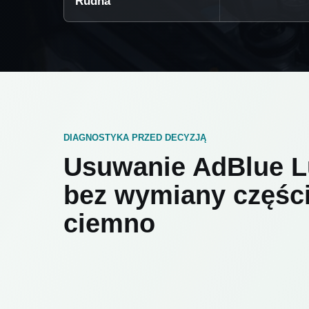
Rudna
DIAGNOSTYKA PRZED DECYZJĄ
Usuwanie AdBlue L
bez wymiany częśc
ciemno