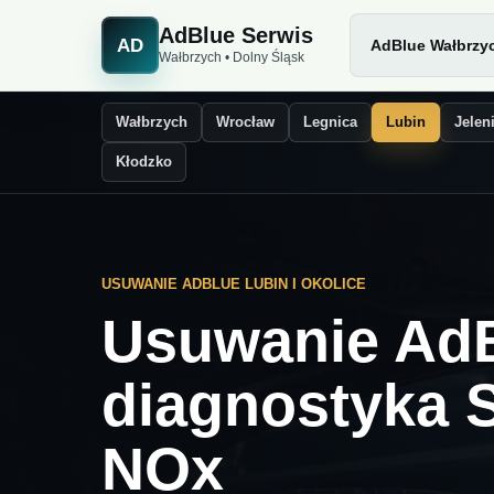
AdBlue Serwis
AD
AdBlue Wałbrzy
Wałbrzych • Dolny Śląsk
Wałbrzych
Wrocław
Legnica
Lubin
Jelen
Kłodzko
USUWANIE ADBLUE LUBIN I OKOLICE
Usuwanie AdB
diagnostyka 
NOx