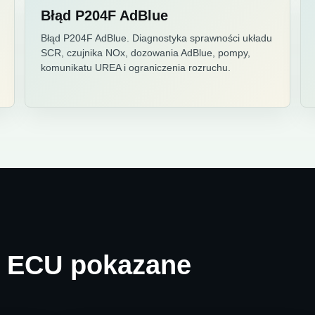
Błąd P204F AdBlue
Błąd P204F AdBlue. Diagnostyka sprawności układu
SCR, czujnika NOx, dozowania AdBlue, pompy,
komunikatu UREA i ograniczenia rozruchu.
i ECU pokazane