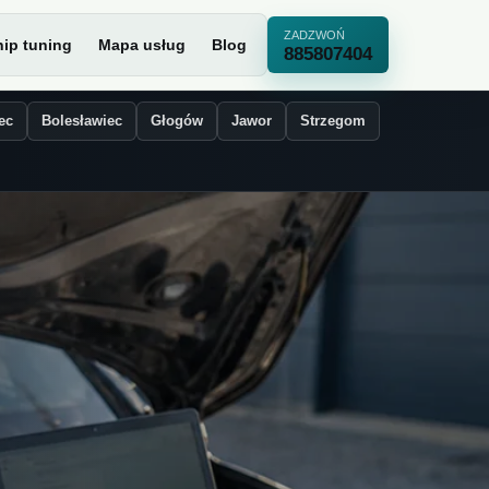
ZADZWOŃ
ip tuning
Mapa usług
Blog
885807404
ec
Bolesławiec
Głogów
Jawor
Strzegom