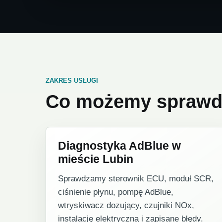
ZAKRES USŁUGI
Co możemy sprawdz
Diagnostyka AdBlue w
mieście Lubin
Sprawdzamy sterownik ECU, moduł SCR,
ciśnienie płynu, pompę AdBlue,
wtryskiwacz dozujący, czujniki NOx,
instalację elektryczną i zapisane błędy.