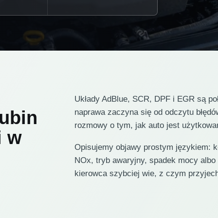
Układy AdBlue, SCR, DPF i EGR są połą
ubin
naprawa zaczyna się od odczytu błędó
rozmowy o tym, jak auto jest użytkowa
i w
Opisujemy objawy prostym językiem: k
NOx, tryb awaryjny, spadek mocy albo
kierowca szybciej wie, z czym przyjec