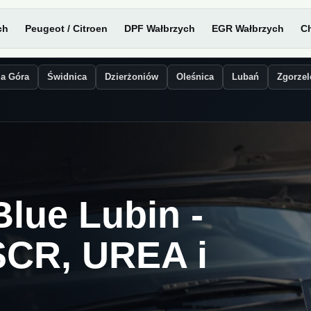
ch
Peugeot / Citroen
DPF Wałbrzych
EGR Wałbrzych
Ch
ia Góra
Świdnica
Dzierżoniów
Oleśnica
Lubań
Zgorzel
lue Lubin -
SCR, UREA i