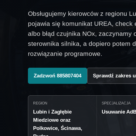
Obsługujemy kierowców z regionu Lu
pojawia się komunikat UREA, check e
albo błąd czujnika NOx, zaczynamy o
sterownika silnika, a dopiero potem
rozwiązanie programowe.
Zadzwoń 885807404
Sprawdź zakres u
REGION
SPECJALIZACJA
Lubin i Zagłębie
Usuwanie AdB
Miedziowe oraz
Polkowice, Ścinawa,