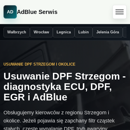
AdBlue Serwis
AD
Wałbrzych
Wrocław
Legnica
Lubin
Jelenia Góra
Ś
USUWANIE DPF STRZEGOM I OKOLICE
Usuwanie DPF Strzegom -
diagnostyka ECU, DPF,
EGR i AdBlue
Obsługujemy kierowców z regionu Strzegom i
okolice. Jeżeli pojawia się zapchany filtr cząstek
stałych, częste wypalanie DPF, tryb awaryjny,