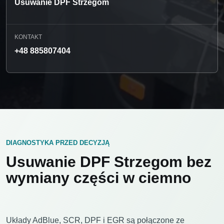
Usuwanie DPF Strzegom
KONTAKT
+48 885807404
DIAGNOSTYKA PRZED DECYZJĄ
Usuwanie DPF Strzegom bez
wymiany części w ciemno
Układy AdBlue, SCR, DPF i EGR są połączone ze