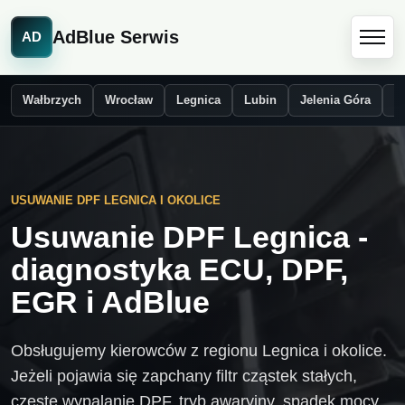
AdBlue Serwis
AD
Wałbrzych
Wrocław
Legnica
Lubin
Jelenia Góra
Ś
USUWANIE DPF LEGNICA I OKOLICE
Usuwanie DPF Legnica -
diagnostyka ECU, DPF,
EGR i AdBlue
Obsługujemy kierowców z regionu Legnica i okolice.
Jeżeli pojawia się zapchany filtr cząstek stałych,
częste wypalanie DPF, tryb awaryjny, spadek mocy