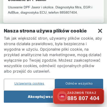
Usuwanie DPF Jawor i okolice. Diagnostyka filtra, EGR i
AdBlue, diagnostyka ECU, telefon 885807404.
Nasza strona używa plików cookie
Usuwanie EGR Jawor
Tak jak większość stron, używamy plików cookie, aby
Usuwanie EGR Jawor i okolice. Zawór EGR, DPF, AdBlue,
strona działała prawidłowo, była bezpieczna i
ECU, diagnostyka ECU, telefon 885807404.
wygodna w użyciu. Opcjonalne pliki cookie, na
przykład analityczne lub marketingowe, mogą działać
wyłącznie po Twojej zgodzie. Możesz zaakceptować
wszystkie cookies, odmówić opcjonalnych plików
Chip tuning Jawor
albo przejść do ustawień.
Chip tuning Jawor i okolice. Remap ECU, Stage 1,
diagnostyka, diagnostyka ECU, telefon 885807404.
Ustawienia cookies
Odmów wszystko
ZADZWOŃ TERAZ
Akceptuj wszystkie cookies
885 807 404
Usuwanie DPF Strzegom