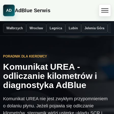
AdBlue Serwis
AD
Wałbrzych
Wrocław
Legnica
Lubin
Jelenia Góra
Ś
PORADNIK DLA KIEROWCY
Komunikat UREA -
odliczanie kilometrów i
diagnostyka AdBlue
Komunikat UREA nie jest zwykłym przypomnieniem
o dolaniu płynu. Jeżeli pojawia się odliczanie
kilometrów, sterownik widzi usterkę układu SCR i