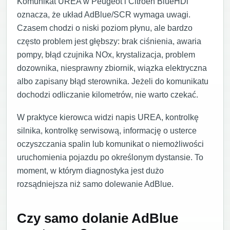
Komunikat UREA w Peugeot i Citroen BlueHDi
oznacza, że układ AdBlue/SCR wymaga uwagi.
Czasem chodzi o niski poziom płynu, ale bardzo
często problem jest głębszy: brak ciśnienia, awaria
pompy, błąd czujnika NOx, krystalizacja, problem
dozownika, niesprawny zbiornik, wiązka elektryczna
albo zapisany błąd sterownika. Jeżeli do komunikatu
dochodzi odliczanie kilometrów, nie warto czekać.
W praktyce kierowca widzi napis UREA, kontrolkę
silnika, kontrolkę serwisową, informację o usterce
oczyszczania spalin lub komunikat o niemożliwości
uruchomienia pojazdu po określonym dystansie. To
moment, w którym diagnostyka jest dużo
rozsądniejsza niż samo dolewanie AdBlue.
Czy samo dolanie AdBlue