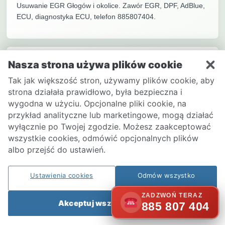
Usuwanie EGR Głogów i okolice. Zawór EGR, DPF, AdBlue,
ECU, diagnostyka ECU, telefon 885807404.
Chip tuning Głogów
Nasza strona używa plików cookie
Chip tuning Głogów i okolice. Remap ECU, Stage 1,
Tak jak większość stron, używamy plików cookie, aby
diagnostyka, diagnostyka ECU, telefon 885807404.
strona działała prawidłowo, była bezpieczna i
wygodna w użyciu. Opcjonalne pliki cookie, na
przykład analityczne lub marketingowe, mogą działać
wyłącznie po Twojej zgodzie. Możesz zaakceptować
Usuwanie DPF Jawor
wszystkie cookies, odmówić opcjonalnych plików
albo przejść do ustawień.
Usuwanie DPF Jawor i okolice. Diagnostyka filtra, EGR i
AdBlue, diagnostyka ECU, telefon 885807404.
Ustawienia cookies
Odmów wszystko
ZADZWOŃ TERAZ
Akceptuj wszystkie cookies
885 807 404
Usuwanie EGR Jawor