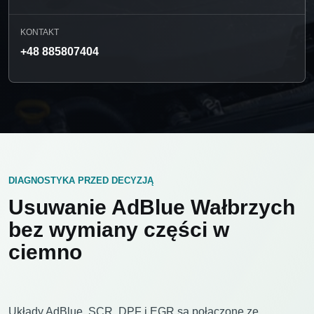
KONTAKT
+48 885807404
DIAGNOSTYKA PRZED DECYZJĄ
Usuwanie AdBlue Wałbrzych
bez wymiany części w
ciemno
Układy AdBlue, SCR, DPF i EGR są połączone ze