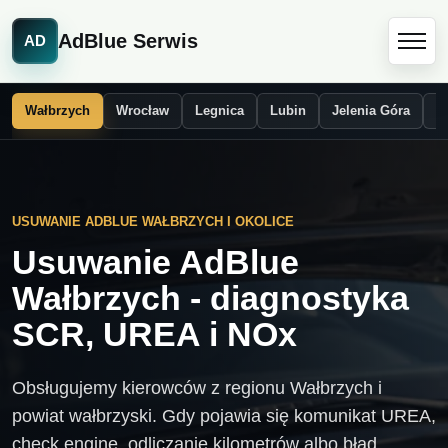
AdBlue Serwis
AD
Wałbrzych
Wrocław
Legnica
Lubin
Jelenia Góra
Ś
USUWANIE ADBLUE WAŁBRZYCH I OKOLICE
Usuwanie AdBlue
Wałbrzych - diagnostyka
SCR, UREA i NOx
Obsługujemy kierowców z regionu Wałbrzych i
powiat wałbrzyski. Gdy pojawia się komunikat UREA,
check engine, odliczanie kilometrów albo błąd