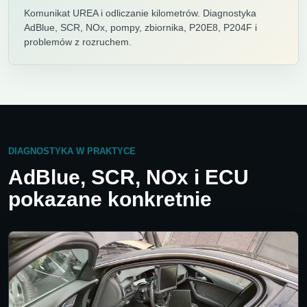
Komunikat UREA i odliczanie kilometrów. Diagnostyka
AdBlue, SCR, NOx, pompy, zbiornika, P20E8, P204F i
problemów z rozruchem.
DIAGNOSTYKA W PRAKTYCE
AdBlue, SCR, NOx i ECU
pokazane konkretnie