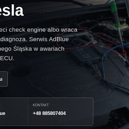
esla
eci check engine albo wraca
a diagnoza. Serwis AdBlue
ego Śląska w awariach
 ECU.
u
KONTAKT
ue
+48 885807404