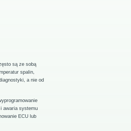
często są ze sobą
peratur spalin,
iagnostyki, a nie od
 wyprogramowanie
i awaria systemu
mowanie ECU lub