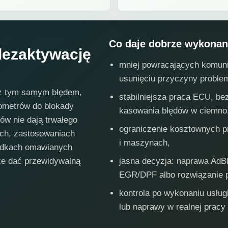
Co daje dobrze wykonan
 dezaktywację
mniej powracających komu
usunięciu przyczyny proble
a z tym samym błędem,
stabilniejsza praca ECU, b
ilometrów do blokady
kasowania błędów w ciemno
ów nie dają trwałego
ograniczenie kosztownych p
ach, zastosowaniach
i maszynach,
adkach omawianych
że dać przewidywalną
jasna decyzja: naprawa AdB
EGR/DPF albo rozwiązanie 
kontrola po wykonaniu usług
lub naprawy w realnej pracy 