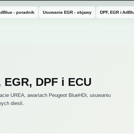
dBlue - poradnik
Usuwanie EGR - objawy
DPF, EGR i AdBl
, EGR, DPF i ECU
ikacie UREA, awariach Peugeot BlueHDi, usuwaniu
ch diesli.