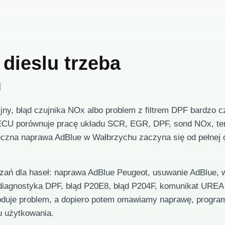
dieslu trzeba
m
yjny, błąd czujnika NOx albo problem z filtrem DPF bardzo 
CU porównuje pracę układu SCR, EGR, DPF, sond NOx, tem
teczna naprawa AdBlue w Wałbrzychu zaczyna się od pełnej d
ązań dla haseł: naprawa AdBlue Peugeot, usuwanie AdBlue,
iagnostyka DPF, błąd P20E8, błąd P204F, komunikat UREA 
duje problem, a dopiero potem omawiamy naprawę, progra
u użytkowania.