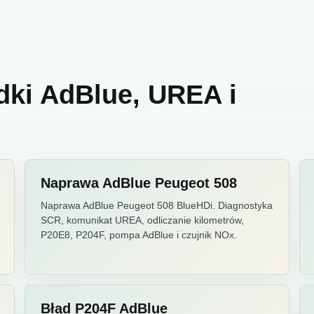
dki AdBlue, UREA i
Naprawa AdBlue Peugeot 508
Naprawa AdBlue Peugeot 508 BlueHDi. Diagnostyka
SCR, komunikat UREA, odliczanie kilometrów,
P20E8, P204F, pompa AdBlue i czujnik NOx.
Błąd P204F AdBlue