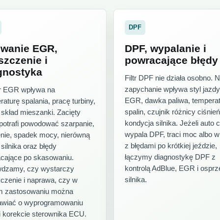
DPF
wanie EGR,
DPF, wypalanie i
szczenie i
powracające błędy
gnostyka
Filtr DPF nie działa osobno. 
zapychanie wpływa styl jazdy
r EGR wpływa na
EGR, dawka paliwa, tempera
aturę spalania, pracę turbiny,
spalin, czujnik różnicy ciśnień
 skład mieszanki. Zacięty
kondycja silnika. Jeżeli auto 
otrafi powodować szarpanie,
wypala DPF, traci moc albo 
nie, spadek mocy, nierówną
z błędami po krótkiej jeździe,
silnika oraz błędy
łączymy diagnostykę DPF z
cające po skasowaniu.
kontrolą AdBlue, EGR i osprz
dzamy, czy wystarczy
silnika.
czenie i naprawa, czy w
 zastosowaniu można
wiać o wyprogramowaniu
 korekcie sterownika ECU.