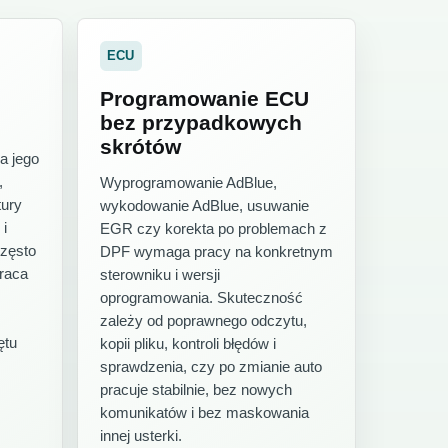
ECU
Programowanie ECU
bez przypadkowych
skrótów
Na jego
,
Wyprogramowanie AdBlue,
tury
wykodowanie AdBlue, usuwanie
 i
EGR czy korekta po problemach z
często
DPF wymaga pracy na konkretnym
wraca
sterowniku i wersji
oprogramowania. Skuteczność
zależy od poprawnego odczytu,
ętu
kopii pliku, kontroli błędów i
sprawdzenia, czy po zmianie auto
pracuje stabilnie, bez nowych
komunikatów i bez maskowania
innej usterki.