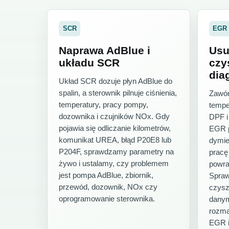
SCR
EGR
Naprawa AdBlue i
Usu
układu SCR
czy
dia
Układ SCR dozuje płyn AdBlue do
spalin, a sterownik pilnuje ciśnienia,
Zawó
temperatury, pracy pompy,
temper
dozownika i czujników NOx. Gdy
DPF i
pojawia się odliczanie kilometrów,
EGR p
komunikat UREA, błąd P20E8 lub
dymie
P204F, sprawdzamy parametry na
pracę 
żywo i ustalamy, czy problemem
powra
jest pompa AdBlue, zbiornik,
Spraw
przewód, dozownik, NOx czy
czysz
oprogramowanie sterownika.
danym
rozma
EGR i