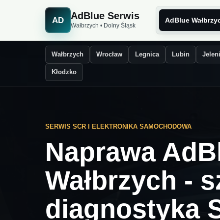
AdBlue Serwis
AD
AdBlue Wałbrzy
Wałbrzych • Dolny Śląsk
Wałbrzych
Wrocław
Legnica
Lubin
Jelen
Kłodzko
SERWIS SCR I ELEKTRONIKA SAMOCHODOWA
Naprawa AdB
Wałbrzych - 
diagnostyka 