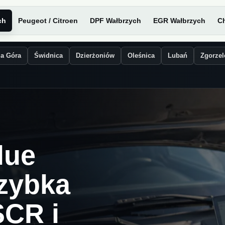
ch
Peugeot / Citroen
DPF Wałbrzych
EGR Wałbrzych
Ch
ia Góra
Świdnica
Dzierżoniów
Oleśnica
Lubań
Zgorzel
lue
szybka
SCR i