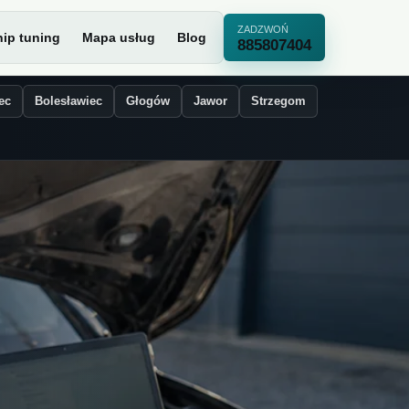
ZADZWOŃ
ip tuning
Mapa usług
Blog
885807404
ec
Bolesławiec
Głogów
Jawor
Strzegom