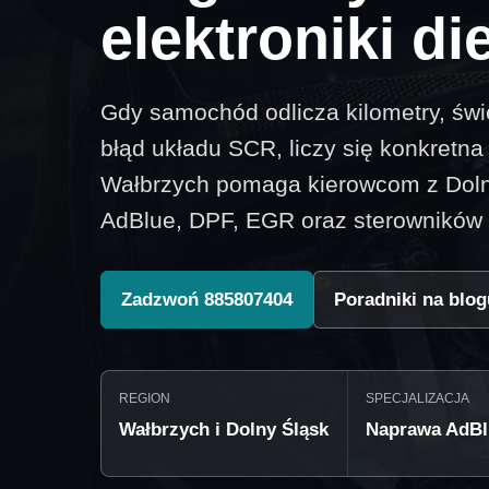
elektroniki di
Gdy samochód odlicza kilometry, świ
błąd układu SCR, liczy się konkretn
Wałbrzych pomaga kierowcom z Doln
AdBlue, DPF, EGR oraz sterowników
Zadzwoń 885807404
Poradniki na blog
REGION
SPECJALIZACJA
Wałbrzych i Dolny Śląsk
Naprawa AdBl