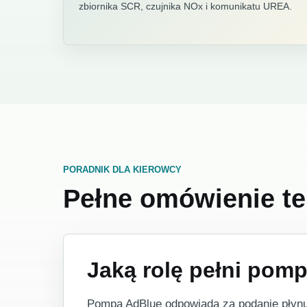
zbiornika SCR, czujnika NOx i komunikatu UREA.
PORADNIK DLA KIEROWCY
Pełne omówienie t
Jaką rolę pełni pom
Pompa AdBlue odpowiada za podanie płynu