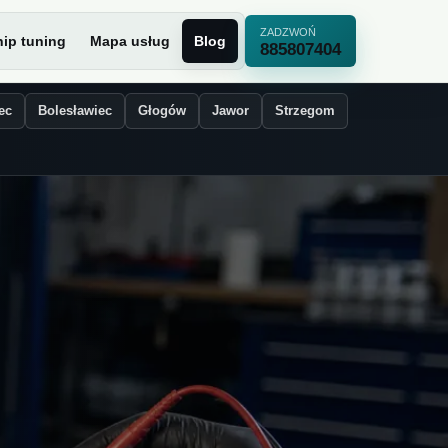
ZADZWOŃ
ip tuning
Mapa usług
Blog
885807404
ec
Bolesławiec
Głogów
Jawor
Strzegom