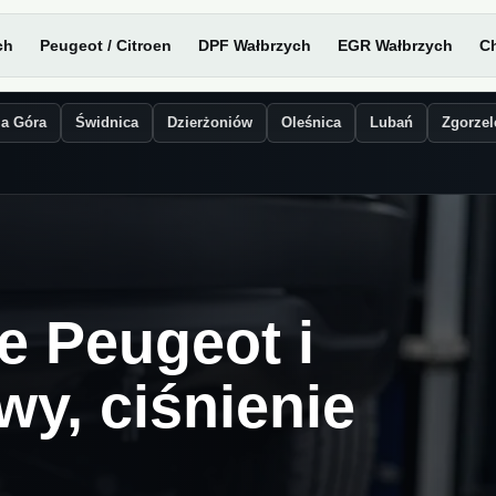
ch
Peugeot / Citroen
DPF Wałbrzych
EGR Wałbrzych
Ch
ia Góra
Świdnica
Dzierżoniów
Oleśnica
Lubań
Zgorzel
 Peugeot i
wy, ciśnienie