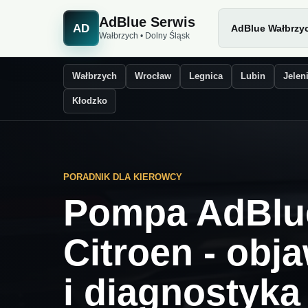
AdBlue Serwis
AD
AdBlue Wałbrzy
Wałbrzych • Dolny Śląsk
Wałbrzych
Wrocław
Legnica
Lubin
Jelen
Kłodzko
PORADNIK DLA KIEROWCY
Pompa AdBlue
Citroen - obja
i diagnostyka