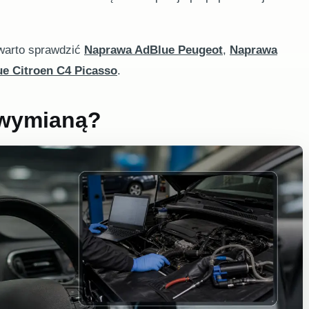
 warto sprawdzić
Naprawa AdBlue Peugeot
,
Naprawa
e Citroen C4 Picasso
.
 wymianą?