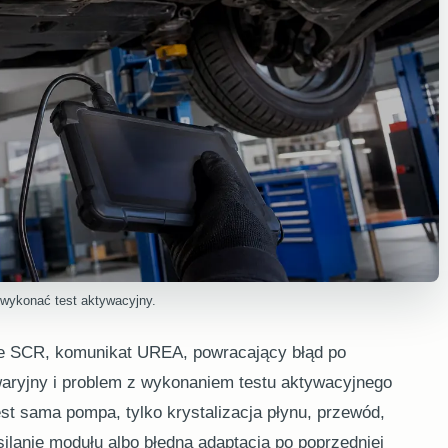
wykonać test aktywacyjny.
zie SCR, komunikat UREA, powracający błąd po
awaryjny i problem z wykonaniem testu aktywacyjnego
est sama pompa, tylko krystalizacja płynu, przewód,
silanie modułu albo błędna adaptacja po poprzedniej