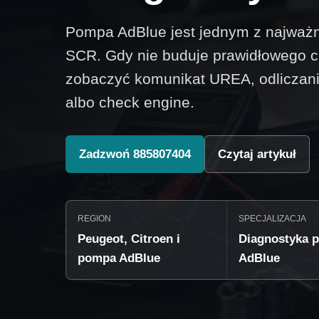
Pompa AdBlue jest jednym z najważ
SCR. Gdy nie buduje prawidłowego c
zobaczyć komunikat UREA, odliczani
albo check engine.
Zadzwoń 885807404
Czytaj artykuł
REGION
SPECJALIZACJA
Peugeot, Citroen i
Diagnostyka 
pompa AdBlue
AdBlue