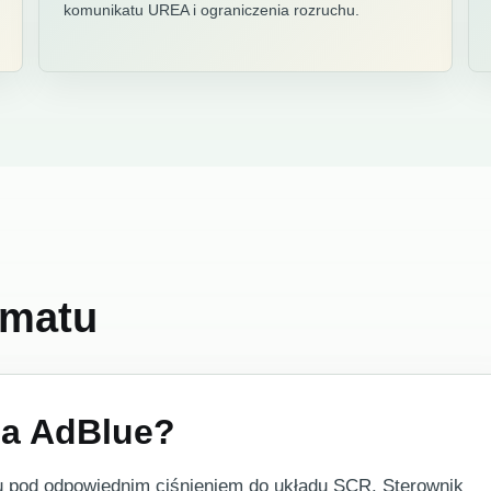
komunikatu UREA i ograniczenia rozruchu.
ematu
pa AdBlue?
 pod odpowiednim ciśnieniem do układu SCR. Sterownik