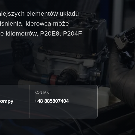
niejszych elementów układu
iśnienia, kierowca może
e kilometrów, P20E8, P204F
KONTAKT
pompy
+48 885807404