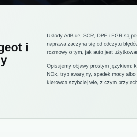
Układy AdBlue, SCR, DPF i EGR są połą
eot i
naprawa zaczyna się od odczytu błędó
rozmowy o tym, jak auto jest użytkowa
ny
Opisujemy objawy prostym językiem: k
NOx, tryb awaryjny, spadek mocy albo
kierowca szybciej wie, z czym przyjec