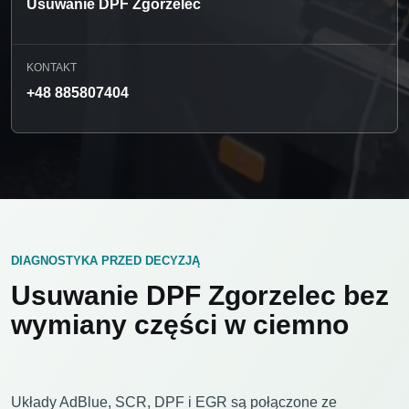
Usuwanie DPF Zgorzelec
KONTAKT
+48 885807404
DIAGNOSTYKA PRZED DECYZJĄ
Usuwanie DPF Zgorzelec bez
wymiany części w ciemno
Układy AdBlue, SCR, DPF i EGR są połączone ze