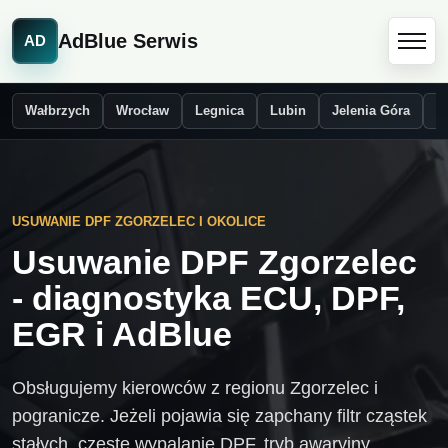
AdBlue Serwis
AD
Wałbrzych
Wrocław
Legnica
Lubin
Jelenia Góra
Ś
USUWANIE DPF ZGORZELEC I OKOLICE
Usuwanie DPF Zgorzelec
- diagnostyka ECU, DPF,
EGR i AdBlue
Obsługujemy kierowców z regionu Zgorzelec i
pogranicze. Jeżeli pojawia się zapchany filtr cząstek
stałych, częste wypalanie DPF, tryb awaryjny,