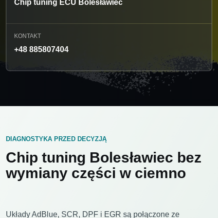
Chip tuning ECU Bolesławiec
KONTAKT
+48 885807404
DIAGNOSTYKA PRZED DECYZJĄ
Chip tuning Bolesławiec bez
wymiany części w ciemno
Układy AdBlue, SCR, DPF i EGR są połączone ze