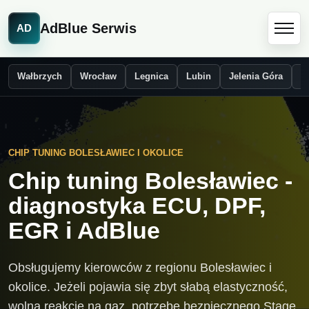
AdBlue Serwis
AD
Wałbrzych
Wrocław
Legnica
Lubin
Jelenia Góra
Ś
CHIP TUNING BOLESŁAWIEC I OKOLICE
Chip tuning Bolesławiec -
diagnostyka ECU, DPF,
EGR i AdBlue
Obsługujemy kierowców z regionu Bolesławiec i
okolice. Jeżeli pojawia się zbyt słabą elastyczność,
wolną reakcję na gaz, potrzebę bezpiecznego Stage