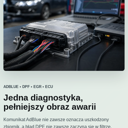
ADBLUE • DPF • EGR • ECU
Jedna diagnostyka,
pełniejszy obraz awarii
Komunikat AdBlue nie zawsze oznacza uszkodzony
zbiornik, a błąd DPF nie zawsze zaczyna się w filtrze.